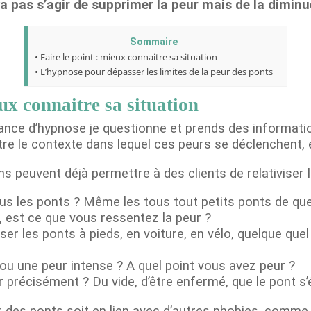
 va pas s’agir de supprimer la peur mais de la diminu
Sommaire
Faire le point : mieux connaitre sa situation
L’hypnose pour dépasser les limites de la peur des ponts
eux connaitre sa situation
ance d’hypnose je questionne et prends des informatio
itre le contexte dans lequel ces peurs se déclenchent, 
s peuvent déjà permettre à des clients de relativiser l
us les ponts ? Même les tous tout petits ponts de qu
, est ce que vous ressentez la peur ?
er les ponts à pieds, en voiture, en vélo, quelque quel 
ou une peur intense ? A quel point vous avez peur ?
 précisément ? Du vide, d’être enfermé, que le pont s
ur des ponts soit en lien avec d’autres phobies, comme 