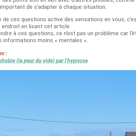
t important de s’adapter à chaque situation.
e de ces questions active des sensations en vous, c’est
ndroit en lisant cet article.
dre à ces questions, ce n’est pas un problème car l’é
es informations moins « mentales ».
es :
ophobie (la peur du vide) par l’hypnose