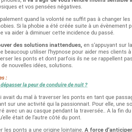
 phobies,
il va s’agir de vous rendre moins sensible 
hysiques et vos pensées négatives.
cipalement quand la volonté ne suffit pas à changer les
obies. Si la phobie a été créée suite à un évènement 
e va aider à diminuer cette incidence du passé.
ouver des solutions inattendues,
en s’appuyant sur la 
 beaucoup utiliser l’hypnose pour aider mes clients à 
erser les ponts et dont parfois ils ne se rappellent pas
 de nouvelles idées, solutions.
es :
 dépasser la peur de conduire de nuit ?
i avait du mal à traverser les ponts en tant que passa
nt sur une activité qui la passionnait. Pour elle, une s
avec un au casque pendant la traversée.. A la fin du 
le était de l’autre côté du pont.
r les ponts a une origine lointaine.
A force d’anticiper