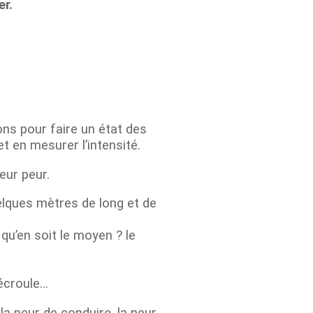
er.
ns pour faire un état des
et en mesurer l’intensité.
eur peur.
elques mètres de long et de
qu’en soit le moyen ? le
’écroule…
la peur de conduire, la peur