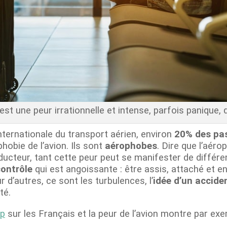
est une peur irrationnelle et intense, parfois panique, d
internationale du transport aérien, environ
20% des pa
phobie de l’avion. Ils sont
aérophobes
. Dire que l’aéro
éducteur, tant cette peur peut se manifester de différ
contrôle
qui est angoissante : être assis, attaché et 
r d’autres, ce sont les turbulences, l’
idée d’un accide
té.
op
sur les Français et la peur de l’avion montre par exem