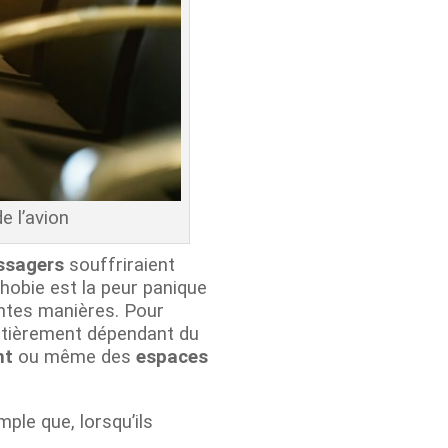
e l’avion
ssagers
souffriraient
phobie est la peur panique
entes manières. Pour
entièrement dépendant du
nt
ou même des
espaces
ple que, lorsqu’ils