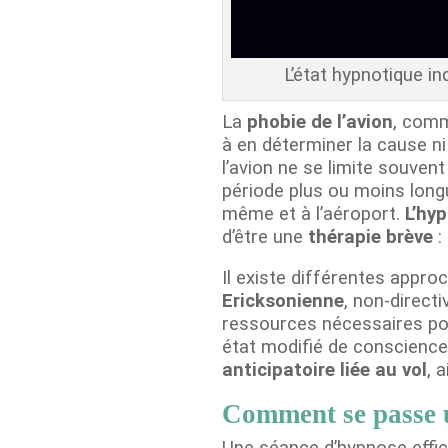
L’état hypnotique i
La
phobie de l’avion
, comm
à en déterminer la cause ni
l’avion ne se limite souve
période plus ou moins longue
même et à l’aéroport.
L’hy
d’être une
thérapie brève
:
Il existe différentes appro
Ericksonienne
, non-direct
ressources nécessaires pou
état modifié de conscience
anticipatoire liée au vol
, 
Comment se passe u
Une séance d’hypnose effic