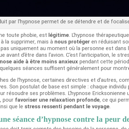
nduit par l’hypnose permet de se détendre et de focalis
e toute phobie, est
légitime
. L’hypnose thérapeutiqu
 à la supprimer, mais à
nous protéger
en réduisant son
nt pas uniquement au moment où la personne est dans l
 avant d’être dans l’avion. C’est l’anticipation, le stres
pnose aide à être moins anxieux
pendant cette périod
 quelques séances suffisent généralement pour montre
ches de l’hypnose, certaines directives et d’autres, com
ives. Son postulat de base est simple : chaque individu 
r résoudre ses problèmes. L’hypnose Ericksonienne uti
, pour
favoriser une relaxation profonde
, ce qui per
ainsi que le
stress ressenti pendant le voyage
.
ne séance d’hypnose contre la peur de
ace doit tenir compte des besoins de la personne, de 