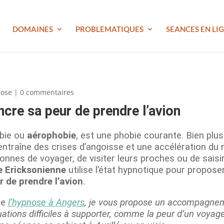
DOMAINES
PROBLEMATIQUES
SEANCES EN LI
ose
|
0 commentaires
ncre sa peur de prendre l’avion
obie ou
aérophobie
, est une phobie courante. Bien plu
entraîne des crises d’angoisse et une accélération du 
nnes de voyager, de visiter leurs proches ou de saisi
 Ericksonienne
utilise l’état hypnotique pour propos
 de prendre l’avion
.
de
l’hypnose à Angers
, je vous propose un accompagnem
tuations difficiles à supporter, comme la peur d’un voya