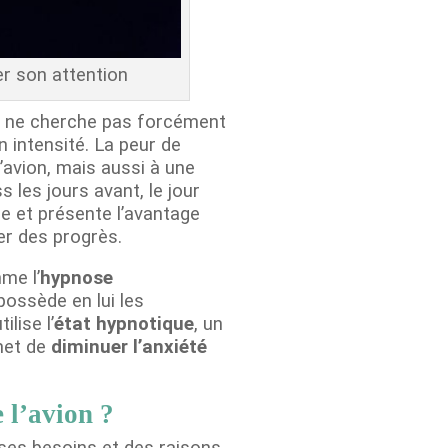
er son attention
e ne cherche pas forcément
 intensité. La peur de
’avion, mais aussi à une
s les jours avant, le jour
e et présente l’avantage
r des progrès.
me l’
hypnose
possède en lui les
lise l’
état hypnotique
, un
met de
diminuer l’anxiété
 l’avion ?
ses besoins et des raisons