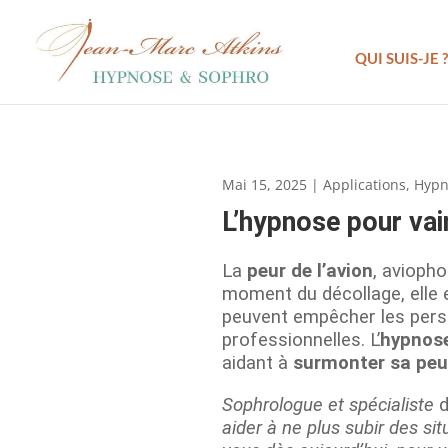
QUI SUIS-JE ?
Mai 15, 2025
|
Applications
,
Hypn
L’hypnose pour vai
La
peur de l’avion
, avioph
moment du décollage, elle 
peuvent empêcher les perso
professionnelles. L’
hypnose
aidant à
surmonter sa peur
Sophrologue et spécialiste
aider à ne plus subir des si