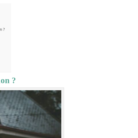
n ?
ion ?