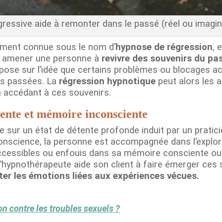
gressive aide à remonter dans le passé (réel ou imagina
ement connue sous le nom d’
hypnose de régression
, 
 à amener une personne à
revivre des souvenirs du pa
ose sur l’idée que certains problèmes ou blocages a
es passées. La
régression hypnotique
peut alors les a
 accédant à ces souvenirs.
ente et mémoire inconsciente
e sur un état de détente profonde induit par un pratic
onscience, la personne est accompagnée dans l’explor
t accessibles ou enfouis dans sa mémoire consciente ou
l’hypnothérapeute aide son client à faire émerger ces
ter les émotions liées aux expériences vécues.
on contre les troubles sexuels ?