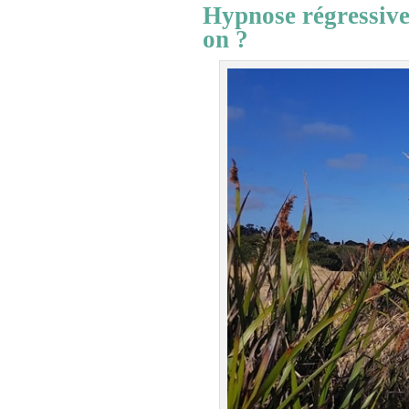
Hypnose régressive 
on ?